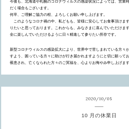
今後も、北海道や札幌のコロナウィルスの感染状況によっては、営業
だく場合もございます。
何卒、ご理解ご協力の程、よろしくお願い申し上げます。
このようなコロナ禍の中、私どもも、皆様に安心してお食事頂けます
りたいと思っております。これからも、みなさまに喜んでいただけま
全に楽しんでいただけるように日々精進して参りたい所存です。
新型コロナウィルスの感染拡大により、世界中で苦しまれている方々が
すよう、困っている方々に助けが行き届かれますようにと切に願って
罹患され、亡くなられた方々のご冥福を、心よりお悔やみ申し上げま
2020
/
10
/
05
10 月の休業日