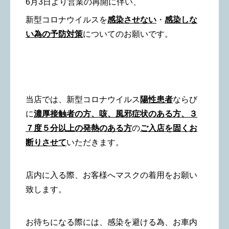
6
月3日より営業の再開に伴い、
新型コロナウイルスを
感染させない
・
感染しな
い為の予防対策
についてのお願いです。
当店では、新型コロナウイルス
陽性患者
ならび
に
濃厚接触者の方、咳、風邪症状のある方、３
７度５分以上の発熱のある方
の
ご入店を固くお
断りさせて
いただきます。
店内に入る際、お客様へマスクの着用をお願い
致します。
お待ちになる際には、感染を避ける為、お車内